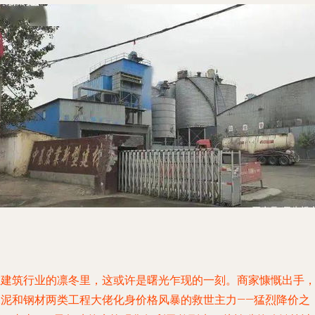
在建筑行业的凛冬里，这或许是曙光乍现的一刻。商家慷慨出手
水泥和钢材两类工程大佬化身价格风暴的救世主力——猛烈降价之